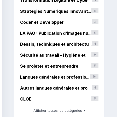
Transformation Digitale et Cybersécurité
Stratégies Numériques Innovantes et IA
8
Coder et Développer
3
LA PAO : Publication d'images numériques
5
Dessin, techniques et architecture numérique
4
Sécurité au travail - Hygiène et développement durable
9
Se projeter et entreprendre
5
Langues générales et professionnelles européennes
16
Autres langues générales et professionnelles
4
CLOE
5
Afficher toutes les catégories