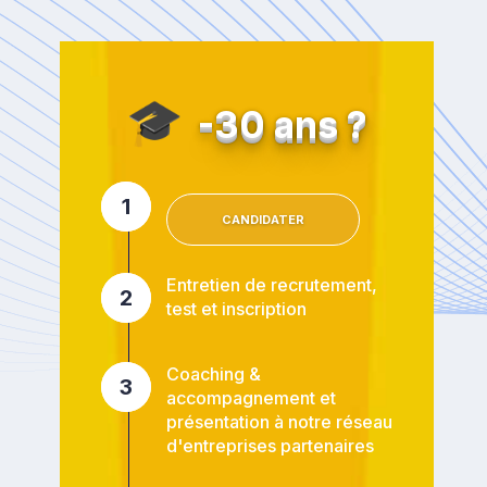
🎓
-30 ans ?
1
CANDIDATER
Entretien de recrutement,
2
test et inscription
Coaching &
3
accompagnement et
présentation à notre réseau
d'entreprises partenaires