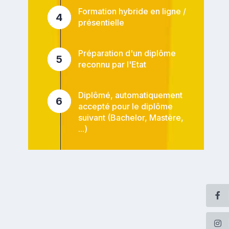
Formation hybride en ligne /
4
présentielle
Préparation d'un diplôme
5
reconnu par l'Etat
Diplômé, automatiquement
6
accepté pour le diplôme
suivant (Bachelor, Mastère,
...)