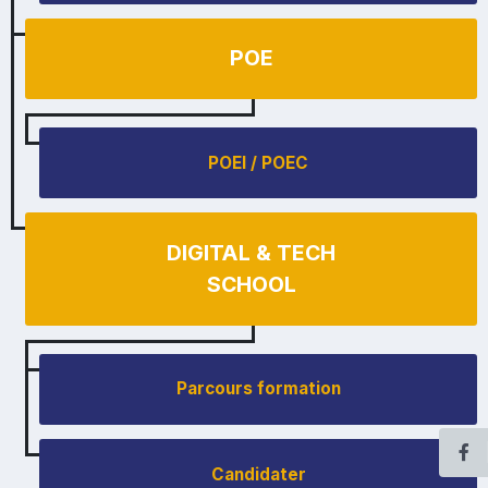
POE
POEI / POEC
DIGITAL & TECH
SCHOOL
Parcours formation
Candidater