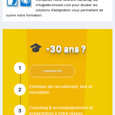
info@atkconseils.com pour étudier les
solutions d’adaptation vous permettant de
suivre votre formation.
🎓
-30 ans ?
1
CANDIDATER
Entretien de recrutement, test et
2
inscription
Coaching & accompagnement et
3
présentation à notre réseau