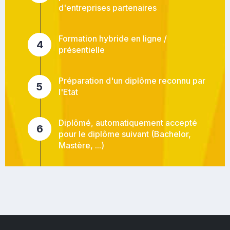
d'entreprises partenaires
Formation hybride en ligne /
4
présentielle
Préparation d'un diplôme reconnu par
5
l'Etat
Diplômé, automatiquement accepté
6
pour le diplôme suivant (Bachelor,
Mastère, ...)