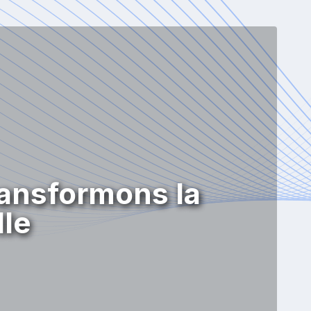
ansformons la
lle