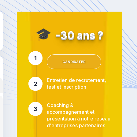
🎓
-30 ans ?
1
CANDIDATER
Entretien de recrutement,
2
test et inscription
Coaching &
3
accompagnement et
présentation à notre réseau
d'entreprises partenaires