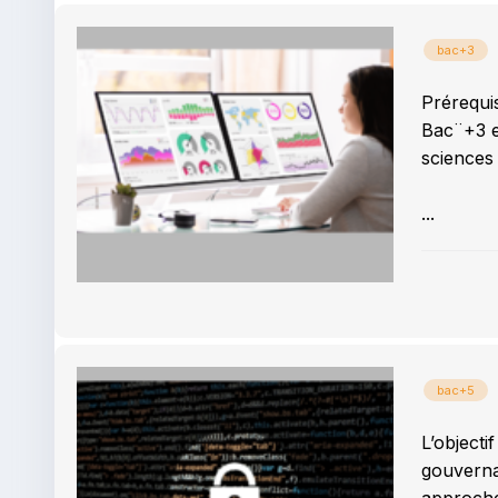
bac+3
Prérequi
Bac¨+3 e
sciences
...
bac+5
L’objecti
gouverna