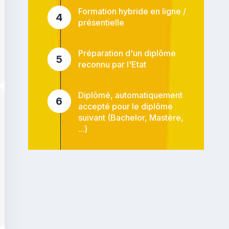
Formation hybride en ligne /
4
présentielle
Préparation d'un diplôme
5
reconnu par l'Etat
Diplômé, automatiquement
6
accepté pour le diplôme
suivant (Bachelor, Mastère,
...)