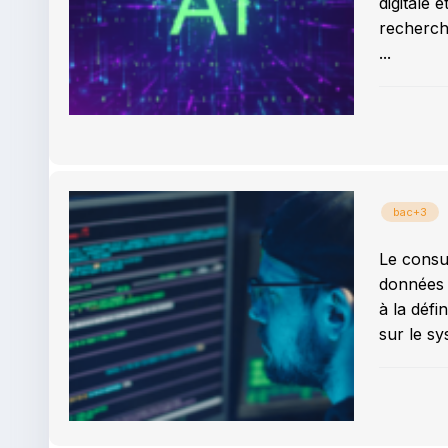
digitale 
recherche
...
bac+3
Le consul
données e
à la défi
sur le sy