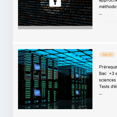
approche
méthodol
...
bac+5
Prérequi
Bac¨+3 e
sciences
Tests d’é
...